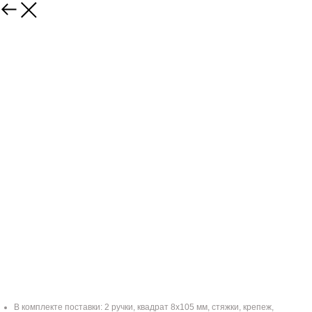
Дверная ручка FERETTA F683
1380,00
р.
В комплекте поставки: 2 ручки, квадрат 8х105 мм, стяжки, крепеж,