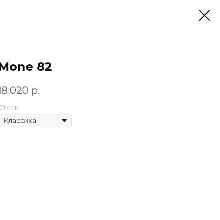
Mone 82
18 020
р.
Стиль