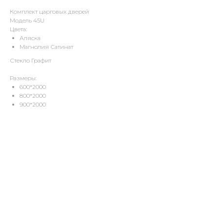
Комплект царговых дверей
Модель 45U
Цвета:
Аляска
Магнолия Сатинат
Стекло Графит
Размеры:
600*2000
800*2000
900*2000