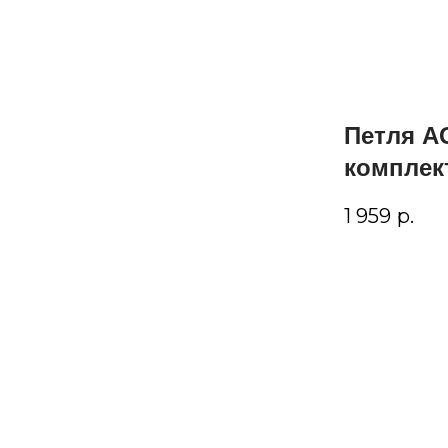
Петля AG
комплек
1 959
р.